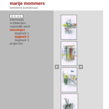
marije mommers
beeldend kunstenaar
informatie
schilderijen
ruimtelijk werk
tekeningen
dagboek 1
dagboek 2
dagboek 3
projecten